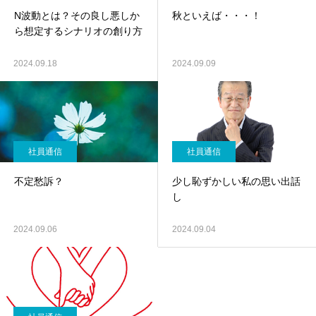
N波動とは？その良し悪しか
秋といえば・・・！
ら想定するシナリオの創り方
2024.09.18
2024.09.09
社員通信
社員通信
不定愁訴？
少し恥ずかしい私の思い出話
し
2024.09.06
2024.09.04