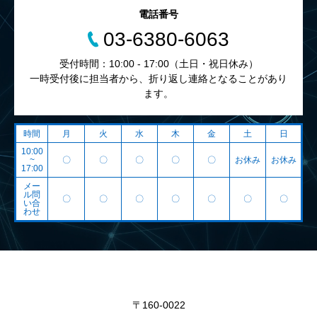
電話番号
03-6380-6063
受付時間：10:00 - 17:00（土日・祝日休み）
一時受付後に担当者から、折り返し連絡となることがあり
ます。
時間
月
火
水
木
金
土
日
10:00
~
〇
〇
〇
〇
〇
お休み
お休み
17:00
メー
ル問
〇
〇
〇
〇
〇
〇
〇
い合
わせ
〒160-0022