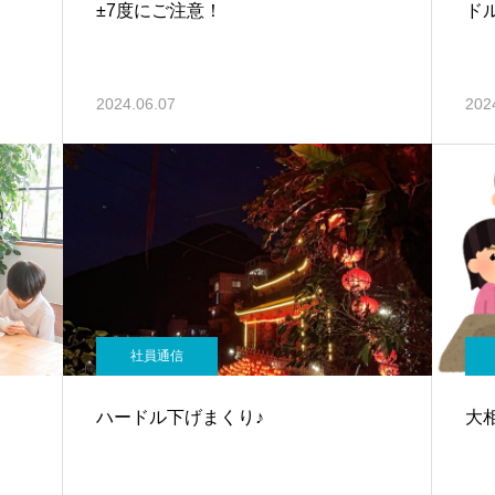
±7度にご注意！
ド
2024.06.07
202
社員通信
ハードル下げまくり♪
大