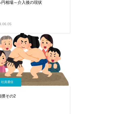
ル円相場～介入後の現状
4.06.05
社員通信
相撲その2