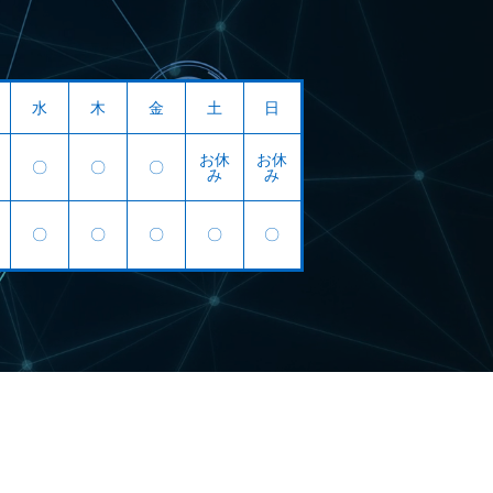
水
木
金
土
日
お休
お休
〇
〇
〇
み
み
〇
〇
〇
〇
〇