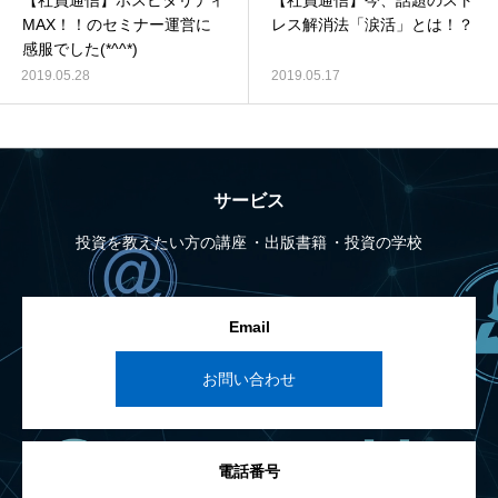
【社員通信】ホスピタリティ
【社員通信】今、話題のスト
MAX！！のセミナー運営に
レス解消法「涙活」とは！？
感服でした(*^^*)
2019.05.28
2019.05.17
サービス
投資を教えたい方の講座
出版書籍
投資の学校
Email
お問い合わせ
電話番号