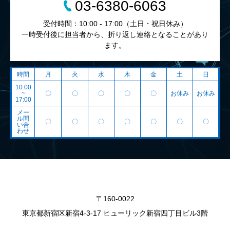
03-6380-6063
受付時間：10:00 - 17:00（土日・祝日休み）
一時受付後に担当者から、折り返し連絡となることがあり
ます。
時間
月
火
水
木
金
土
日
10:00
~
〇
〇
〇
〇
〇
お休み
お休み
17:00
メー
ル問
〇
〇
〇
〇
〇
〇
〇
い合
わせ
〒160-0022
東京都新宿区新宿4-3-17 ヒューリック新宿四丁目ビル3階