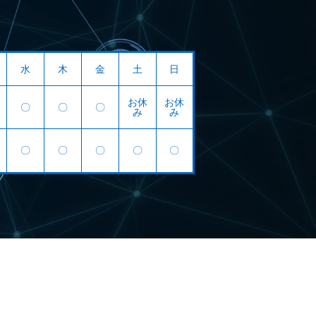
水
木
金
土
日
お休
お休
〇
〇
〇
み
み
〇
〇
〇
〇
〇