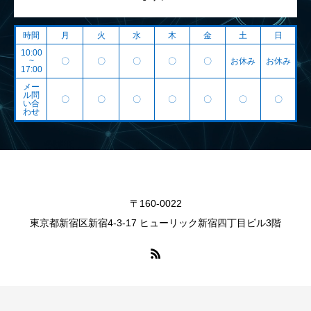
時間
月
火
水
木
金
土
日
10:00
~
〇
〇
〇
〇
〇
お休み
お休み
17:00
メー
ル問
〇
〇
〇
〇
〇
〇
〇
い合
わせ
〒160-0022
東京都新宿区新宿4-3-17 ヒューリック新宿四丁目ビル3階