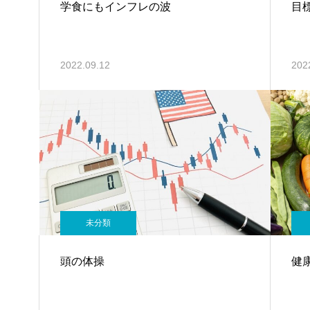
学食にもインフレの波
目
2022.09.12
202
未分類
頭の体操
健