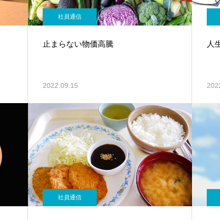
社員通信
止まらない物価高騰
人
2022.09.15
202
社員通信