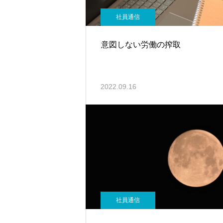
社員通信
意図しない労働の搾取
2022.09.16
社員通信