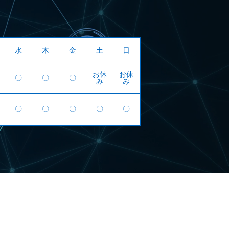
水
木
金
土
日
お休
お休
〇
〇
〇
み
み
〇
〇
〇
〇
〇