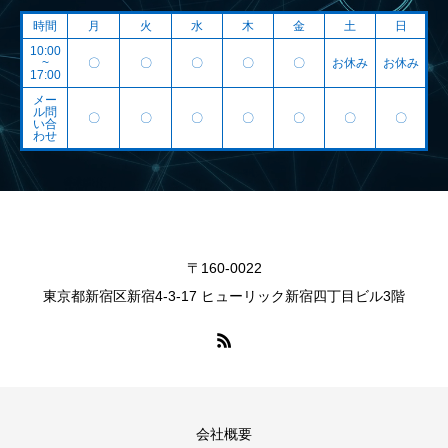
時間
月
火
水
木
金
土
日
10:00
~
〇
〇
〇
〇
〇
お休み
お休み
17:00
メー
ル問
〇
〇
〇
〇
〇
〇
〇
い合
わせ
〒160-0022
東京都新宿区新宿4-3-17 ヒューリック新宿四丁目ビル3階
会社概要