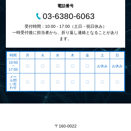
電話番号
03-6380-6063
受付時間：10:00 - 17:00（土日・祝日休み）
一時受付後に担当者から、折り返し連絡となることがあり
ます。
時間
月
火
水
木
金
土
日
10:00
~
〇
〇
〇
〇
〇
お休み
お休み
17:00
メー
ル問
〇
〇
〇
〇
〇
〇
〇
い合
わせ
〒160-0022