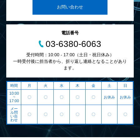
お問い合わせ
電話番号
03-6380-6063
受付時間：10:00 - 17:00（土日・祝日休み）
一時受付後に担当者から、折り返し連絡となることがあり
ます。
時間
月
火
水
木
金
土
日
10:00
~
〇
〇
〇
〇
〇
お休み
お休み
17:00
メー
ル問
〇
〇
〇
〇
〇
〇
〇
い合
わせ