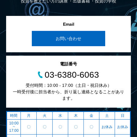
投資を教えたい方の講座
出版書籍
投資の学校
Email
お問い合わせ
電話番号
03-6380-6063
受付時間：10:00 - 17:00（土日・祝日休み）
一時受付後に担当者から、折り返し連絡となることがあり
ます。
時間
月
火
水
木
金
土
日
10:00
~
〇
〇
〇
〇
〇
お休み
お休み
17:00