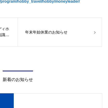
p/program/hobby_travel/hobby/moneyleader/
ディホ
年末年始休業のお知らせ
知識を
新着のお知らせ