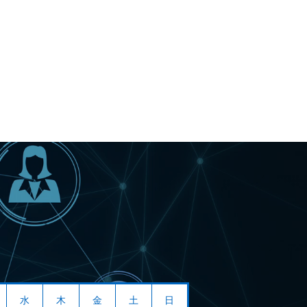
水
木
金
土
日