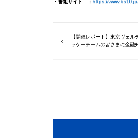
・番組サイト ：
https://www.bs10.j
【開催レポート】東京ヴェル
ッケーチームの皆さまに金融
伝える勉強会を実施