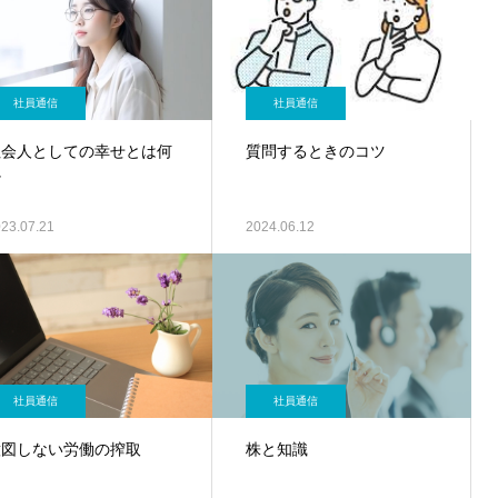
社員通信
社員通信
社会人としての幸せとは何
質問するときのコツ
か
23.07.21
2024.06.12
社員通信
社員通信
意図しない労働の搾取
株と知識