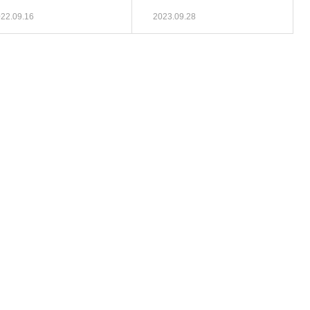
22.09.16
2023.09.28