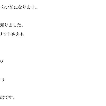
くらい前になります。
も知りました。
リットさえも
の
なり
たのです。