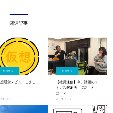
関連記事
社員通信
社員通信
仮想通貨デビューしまし
【社員通信】今、話題のス
た！
トレス解消法「涙活」と
は！？
23.03.15
2019.05.17