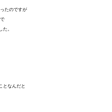
なったのですが
変で
した。
ことなんだと