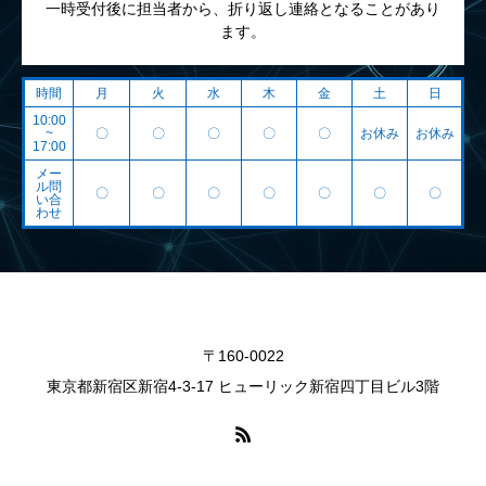
一時受付後に担当者から、折り返し連絡となることがあり
ます。
時間
月
火
水
木
金
土
日
10:00
~
〇
〇
〇
〇
〇
お休み
お休み
17:00
メー
ル問
〇
〇
〇
〇
〇
〇
〇
い合
わせ
〒160-0022
東京都新宿区新宿4-3-17 ヒューリック新宿四丁目ビル3階