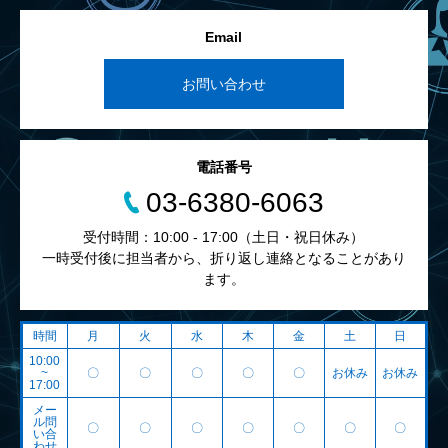
Email
お問い合わせ
電話番号
03-6380-6063
受付時間：10:00 - 17:00（土日・祝日休み）
一時受付後に担当者から、折り返し連絡となることがあり
ます。
時間
月
火
水
木
金
土
日
10:00
~
〇
〇
〇
〇
〇
お休み
お休み
17:00
メー
ル問
〇
〇
〇
〇
〇
〇
〇
い合
わせ