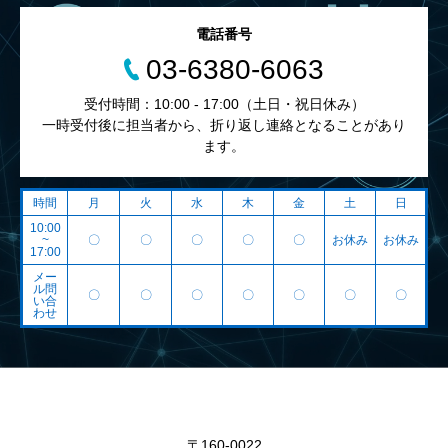
電話番号
03-6380-6063
受付時間：10:00 - 17:00（土日・祝日休み）
一時受付後に担当者から、折り返し連絡となることがあり
ます。
時間
月
火
水
木
金
土
日
10:00
~
〇
〇
〇
〇
〇
お休み
お休み
17:00
メー
ル問
〇
〇
〇
〇
〇
〇
〇
い合
わせ
〒160-0022