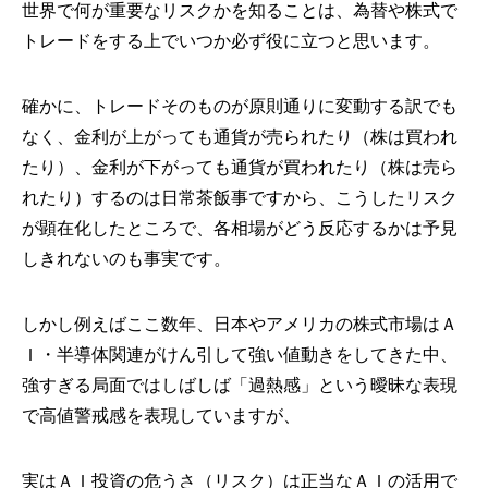
世界で何が重要なリスクかを知ることは、為替や株式で
トレードをする上でいつか必ず役に立つと思います。
確かに、トレードそのものが原則通りに変動する訳でも
なく、金利が上がっても通貨が売られたり（株は買われ
たり）、金利が下がっても通貨が買われたり（株は売ら
れたり）するのは日常茶飯事ですから、こうしたリスク
が顕在化したところで、各相場がどう反応するかは予見
しきれないのも事実です。
しかし例えばここ数年、日本やアメリカの株式市場はＡ
Ｉ・半導体関連がけん引して強い値動きをしてきた中、
強すぎる局面ではしばしば「過熱感」という曖昧な表現
で高値警戒感を表現していますが、
実はＡＩ投資の危うさ（リスク）は正当なＡＩの活用で