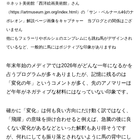
※ネット美術館「西洋絵画美術館」さん
（https://artmuseum.jpn.org/index.html）の「サン・ベルナール峠のナ
ポレオン」解説ページ画像をキャプチャー 当ブログとの関係はござ
いません
他にもフェラーリやポルシェのエンブレムにも跳ね馬がデザインされ
ているなど、一般的に馬にはポジティブな印象がありますね
年末年始のメディアでは2026年がどんな一年になるかを
占うプログラムが多々ありましたが、記憶に残るのは
「変化の年」というコメントが多く、先のアノマリーほ
ど午年がネガティブな材料にはなっていない印象です。
確かに「変化」は何も良い方向にだけ動く訳ではなく、
「飛躍」の意味を掛け合わせると例えば、急騰の後に良
くない変化があるなどといった解釈もあり得そうです
が、何れにしても振り落とされないように馬の背中にし