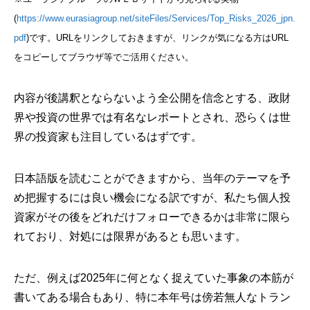
(
https://www.eurasiagroup.net/siteFiles/Services/Top_Risks_2026_jpn.
pdf
)です。URLをリンクしておきますが、リンクが気になる方はURL
をコピーしてブラウザ等でご活用ください。
内容が後講釈とならないよう全公開を信念とする、政財
界や投資の世界では有名なレポートとされ、恐らくは世
界の投資家も注目しているはずです。
日本語版を読むことができますから、当年のテーマを予
め把握するには良い機会になる訳ですが、私たち個人投
資家がその後をどれだけフォローできるかは非常に限ら
れており、対処には限界があるとも思います。
ただ、例えば2025年に何となく捉えていた事象の本筋が
書いてある場合もあり、特に本年号は傍若無人なトラン