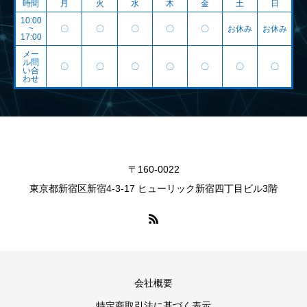
時間
月
火
水
木
金
土
日
10:00
~
〇
〇
〇
〇
〇
お休み
お休み
17:00
メー
ル問
〇
〇
〇
〇
〇
〇
〇
い合
わせ
〒160-0022
東京都新宿区新宿4-3-17 ヒューリック新宿四丁目ビル3階
会社概要
特定商取引法に基づく表示