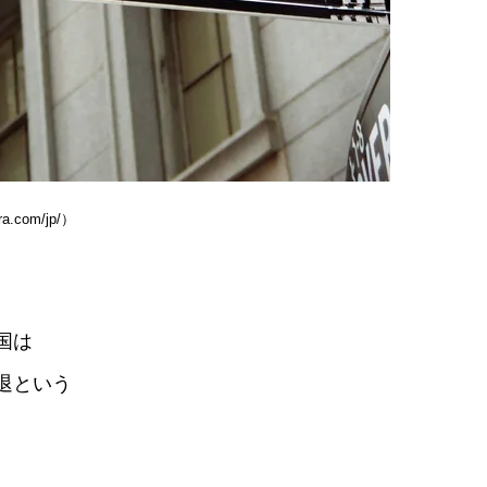
.com/jp/）
国は
退という