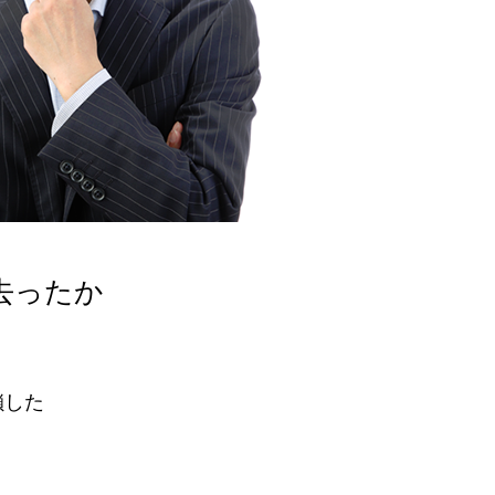
去ったか
鎖した
、