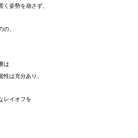
置く姿勢を崩さず、
のの、
響は
能性は充分あり、
なレイオフを
。