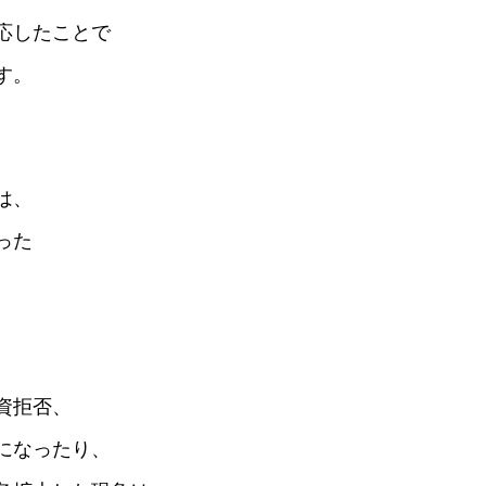
応したことで
す。
は、
った
資拒否、
になったり、