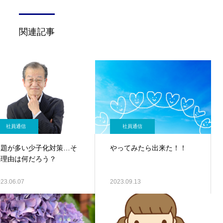
関連記事
社員通信
社員通信
問題が多い少子化対策…そ
やってみたら出来た！！
の理由は何だろう？
23.06.07
2023.09.13