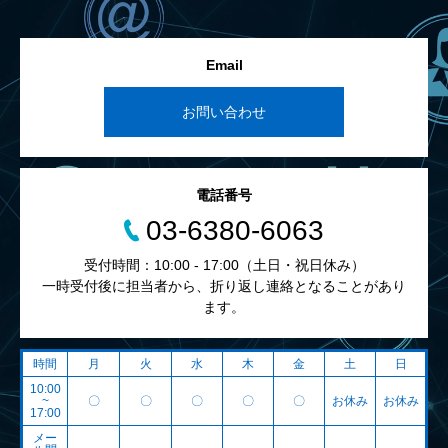
Email
お問い合わせ
電話番号
03-6380-6063
受付時間：10:00 - 17:00（土日・祝日休み）
一時受付後に担当者から、折り返し連絡となることがあり
ます。
時間
月
火
水
木
金
土
日
10:00
~
〇
〇
〇
〇
〇
お休み
お休み
17:00
メー